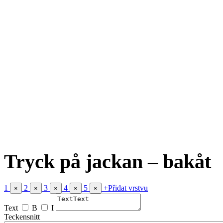
Tryck på jackan – bakåt
1
2
3
4
5
+
Přidat vrstvu
×
×
×
×
×
Text
B
I
Teckensnitt