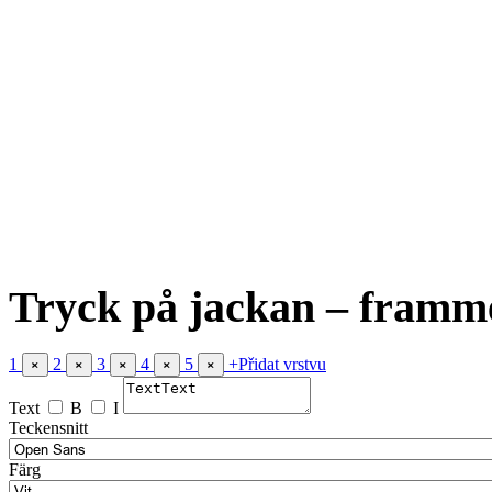
Tryck på jackan – framm
1
2
3
4
5
+
Přidat vrstvu
×
×
×
×
×
Text
B
I
Teckensnitt
Färg