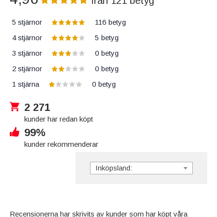
från
121
betyg
5 stjärnor
116
betyg
4 stjärnor
5
betyg
3 stjärnor
0
betyg
2 stjärnor
0
betyg
1 stjärna
0
betyg
2 271
kunder har redan köpt
99%
kunder rekommenderar
Inköpsland:
Recensionerna har skrivits av kunder som har köpt våra