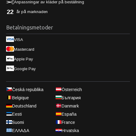
Anpassningar av kläder på beställning
22
år på marknaden
Betalningsmetoder
VISA
Mastercard
Apple Pay
Google Pay
Česká republika
Österreich
Belgique
България
Deutschland
Danmark
Eesti
España
Suomi
France
ΕΛΛΑΔΑ
Hrvatska