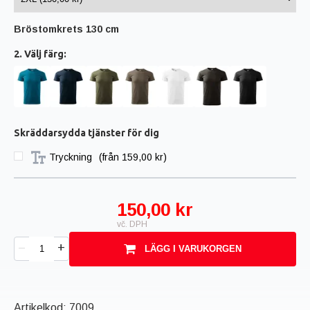
Bröstomkrets 130 cm
2. Välj färg:
Skräddarsydda tjänster för dig
Tryckning
(
från 159,00 kr
)
150,00 kr
vč. DPH
+
–
LÄGG I VARUKORGEN
Artikelkod:
7009