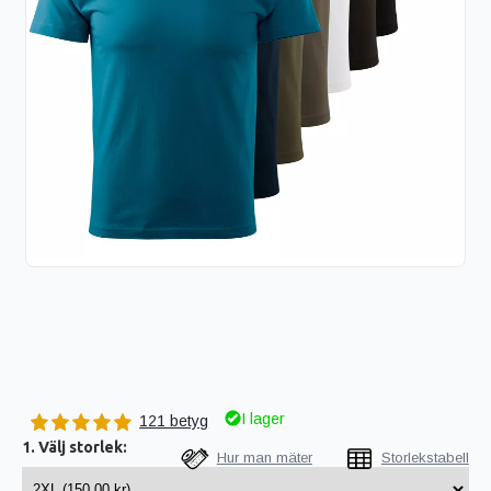
I lager
121 betyg
1. Välj storlek:
Hur man mäter
Storlekstabell