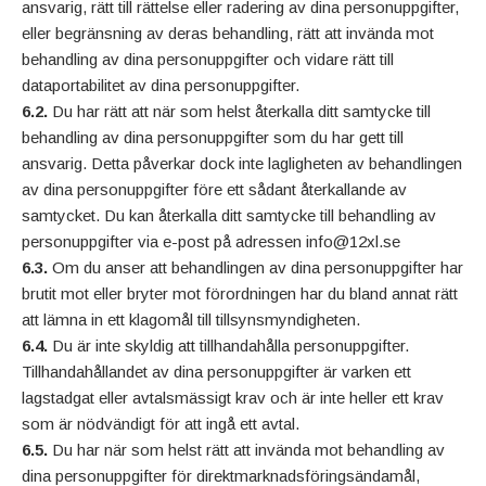
ansvarig, rätt till rättelse eller radering av dina personuppgifter,
eller begränsning av deras behandling, rätt att invända mot
behandling av dina personuppgifter och vidare rätt till
dataportabilitet av dina personuppgifter.
6.2.
Du har rätt att när som helst återkalla ditt samtycke till
behandling av dina personuppgifter som du har gett till
ansvarig. Detta påverkar dock inte lagligheten av behandlingen
av dina personuppgifter före ett sådant återkallande av
samtycket. Du kan återkalla ditt samtycke till behandling av
personuppgifter via e-post på adressen info@12xl.se
6.3.
Om du anser att behandlingen av dina personuppgifter har
brutit mot eller bryter mot förordningen har du bland annat rätt
att lämna in ett klagomål till tillsynsmyndigheten.
6.4.
Du är inte skyldig att tillhandahålla personuppgifter.
Tillhandahållandet av dina personuppgifter är varken ett
lagstadgat eller avtalsmässigt krav och är inte heller ett krav
som är nödvändigt för att ingå ett avtal.
6.5.
Du har när som helst rätt att invända mot behandling av
dina personuppgifter för direktmarknadsföringsändamål,