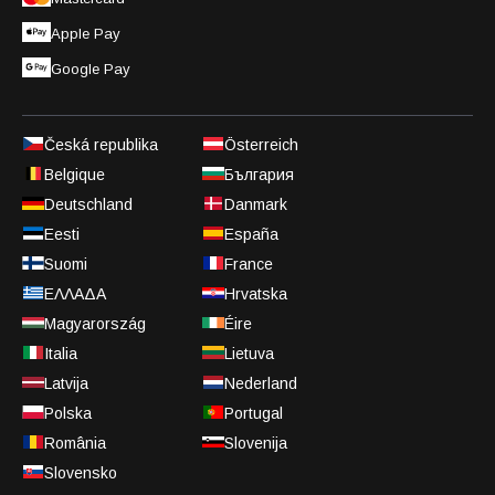
Apple Pay
Google Pay
Česká republika
Österreich
Belgique
България
Deutschland
Danmark
Eesti
España
Suomi
France
ΕΛΛΑΔΑ
Hrvatska
Magyarország
Éire
Italia
Lietuva
Latvija
Nederland
Polska
Portugal
România
Slovenija
Slovensko