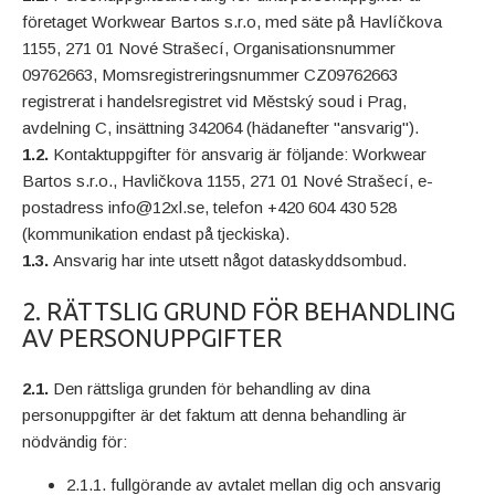
företaget Workwear Bartos s.r.o, med säte på Havlíčkova
1155, 271 01 Nové Strašecí, Organisationsnummer
09762663, Momsregistreringsnummer CZ09762663
registrerat i handelsregistret vid Městský soud i Prag,
avdelning C, insättning 342064 (hädanefter "ansvarig").
1.2.
Kontaktuppgifter för ansvarig är följande: Workwear
Bartos s.r.o., Havličkova 1155, 271 01 Nové Strašecí, e-
postadress info@12xl.se, telefon +420 604 430 528
(kommunikation endast på tjeckiska).
1.3.
Ansvarig har inte utsett något dataskyddsombud.
2. RÄTTSLIG GRUND FÖR BEHANDLING
AV PERSONUPPGIFTER
2.1.
Den rättsliga grunden för behandling av dina
personuppgifter är det faktum att denna behandling är
nödvändig för:
2.1.1. fullgörande av avtalet mellan dig och ansvarig