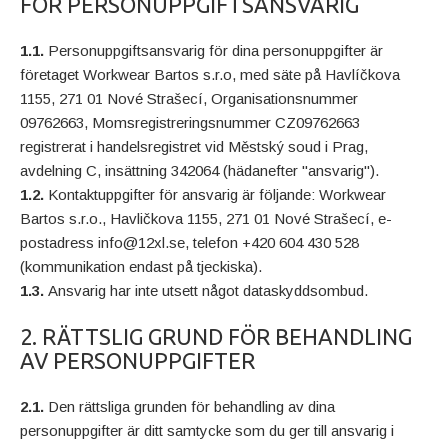
FÖR PERSONUPPGIFTSANSVARIG
1.1.
Personuppgiftsansvarig för dina personuppgifter är
företaget Workwear Bartos s.r.o, med säte på Havlíčkova
1155, 271 01 Nové Strašecí, Organisationsnummer
09762663, Momsregistreringsnummer CZ09762663
registrerat i handelsregistret vid Městský soud i Prag,
avdelning C, insättning 342064 (hädanefter "ansvarig").
1.2.
Kontaktuppgifter för ansvarig är följande: Workwear
Bartos s.r.o., Havličkova 1155, 271 01 Nové Strašecí, e-
postadress info@12xl.se, telefon +420 604 430 528
(kommunikation endast på tjeckiska).
1.3.
Ansvarig har inte utsett något dataskyddsombud.
2. RÄTTSLIG GRUND FÖR BEHANDLING
AV PERSONUPPGIFTER
2.1.
Den rättsliga grunden för behandling av dina
personuppgifter är ditt samtycke som du ger till ansvarig i