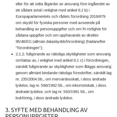
eller för att vidta åtgärder av ansvarig före ingåendet av
ett sådant avtal i enlighet med artikel 6.1 b) i
Europaparlamentets och rådets förordning 2016/679
om skydd för fysiska personer med avseende på
behandling av personuppgifter och om fri rörlighet för
sådana uppgifter och om upphävande av direktiv
95/46/EG (allmän dataskyddsförordning) (hädanefter
"förordningen");
2.1.2. fullgörande av rättsliga skyldigheter som ansvarig
omfattas av, i enlighet med artikel 6.1 c) i förordningen,
särskilt fullgörande av skyldigheter som åläggs ansvarig
genom allmänt bindande rättsliga föreskrifter, särskilt lag
nr. 235/2004 Sb., om mervärdesskatt, i dess ändrade
lydelse, lag nr. 586/1992 Sb., om inkomstskatt, i dess
ändrade lydelse, och lag nr. 563/1991 Sb., om
bokföring, i dess ändrade lydelse.
3. SYFTE MED BEHANDLING AV
PERSONUPPGIFTER