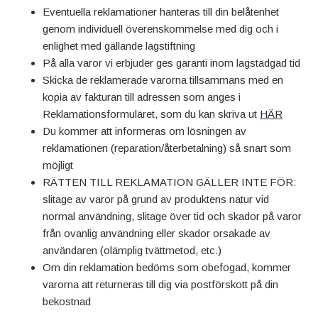
Eventuella reklamationer hanteras till din belåtenhet
genom individuell överenskommelse med dig och i
enlighet med gällande lagstiftning
På alla varor vi erbjuder ges garanti inom lagstadgad tid
Skicka de reklamerade varorna tillsammans med en
kopia av fakturan till adressen som anges i
Reklamationsformuläret, som du kan skriva ut
HÄR
Du kommer att informeras om lösningen av
reklamationen (reparation/återbetalning) så snart som
möjligt
RÄTTEN TILL REKLAMATION GÄLLER INTE FÖR:
slitage av varor på grund av produktens natur vid
normal användning, slitage över tid och skador på varor
från ovanlig användning eller skador orsakade av
användaren (olämplig tvättmetod, etc.)
Om din reklamation bedöms som obefogad, kommer
varorna att returneras till dig via postförskott på din
bekostnad