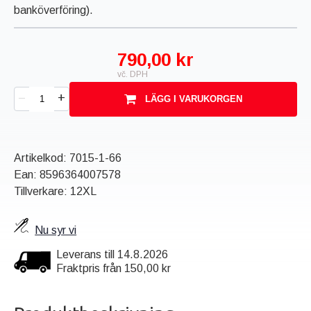
banköverföring).
790,00 kr
vč. DPH
+
–
LÄGG I VARUKORGEN
Artikelkod:
7015-1-66
Ean:
8596364007578
Tillverkare: 12XL
Nu syr vi
Leverans till 14.8.2026
Fraktpris från 150,00 kr