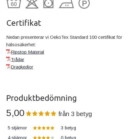
Certifikat
Nedan presenterar vi OekoTex Standard 100 certifikat för
hälsosäkerhet:
Ripstop Material
Trådar
Dragkedjor
Produktbedömning
5,00
från
3
betyg
5 stjärnor
3
betyg
4 stjärnor
0
betyg