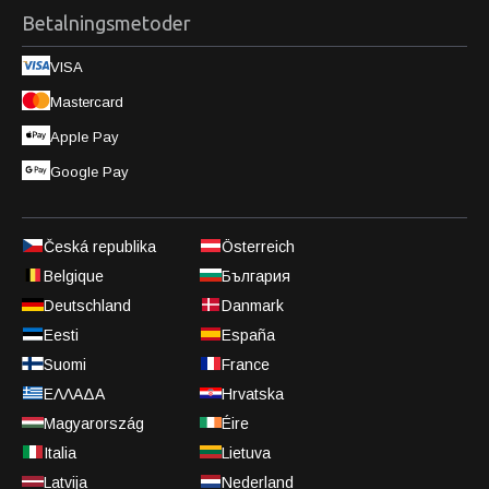
Betalningsmetoder
VISA
Mastercard
Apple Pay
Google Pay
Česká republika
Österreich
Belgique
България
Deutschland
Danmark
Eesti
España
Suomi
France
ΕΛΛΑΔΑ
Hrvatska
Magyarország
Éire
Italia
Lietuva
Latvija
Nederland