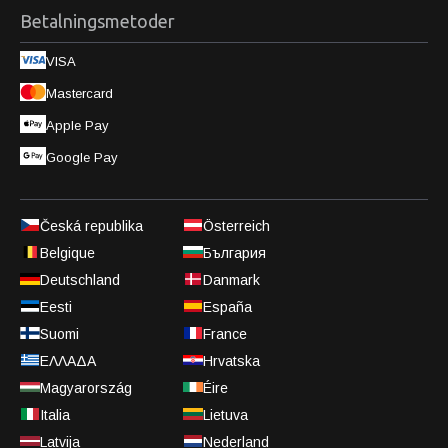
Betalningsmetoder
VISA
Mastercard
Apple Pay
Google Pay
Česká republika
Österreich
Belgique
България
Deutschland
Danmark
Eesti
España
Suomi
France
ΕΛΛΑΔΑ
Hrvatska
Magyarország
Éire
Italia
Lietuva
Latvija
Nederland