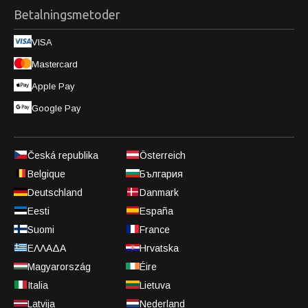
Betalningsmetoder
VISA
Mastercard
Apple Pay
Google Pay
Česká republika
Österreich
Belgique
България
Deutschland
Danmark
Eesti
España
Suomi
France
ΕΛΛΑΔΑ
Hrvatska
Magyarország
Éire
Italia
Lietuva
Latvija
Nederland