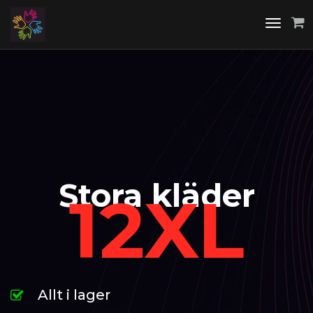
Toggle
navigati
Stora kläder
12XL
Allt i lager