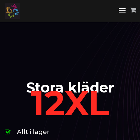
Toggle
navigati
Stora kläder
12XL
Allt i lager