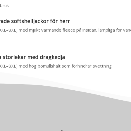
sbruk
de softshelljackor för herr
(3XL–8XL) med mjukt värmande fleece på insidan, lämpliga för van
ra storlekar med dragkedja
(3XL–8XL) med hög bomullshalt som förhindrar svettning