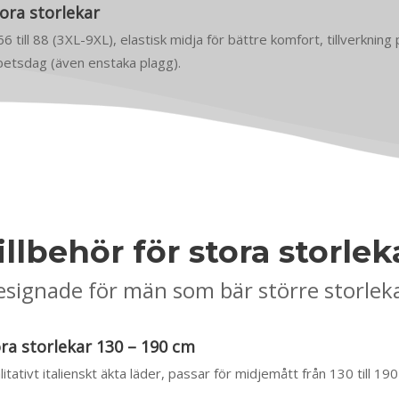
ora storlekar
 66 till 88 (3XL-9XL), elastisk midja för bättre komfort, tillverkning
rbetsdag (även enstaka plagg).
illbehör för stora storlek
signade för män som bär större storlek
ora storlekar 130 – 190 cm
itativt italienskt äkta läder, passar för midjemått från 130 till 19