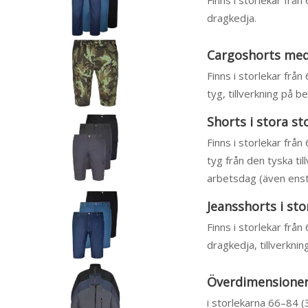
Finns i storlekar frå
dragkedja.
Cargoshorts med
Finns i storlekar från
tyg, tillverkning på 
Shorts i stora st
Finns i storlekar från
tyg från den tyska ti
arbetsdag (även enst
Jeansshorts i sto
Finns i storlekar frå
dragkedja, tillverkni
Överdimensionera
i storlekarna 66–84 