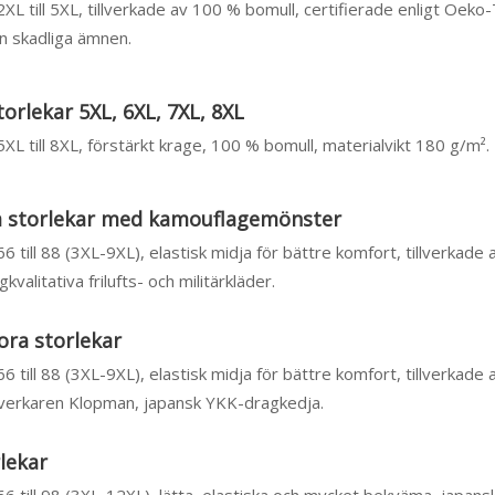
 2XL till 5XL, tillverkade av 100 % bomull, certifierade enligt Oek
ån skadliga ämnen.
storlekar 5XL, 6XL, 7XL, 8XL
 5XL till 8XL, förstärkt krage, 100 % bomull, materialvikt 180 g/m².
ra storlekar med kamouflagemönster
 66 till 88 (3XL-9XL), elastisk midja för bättre komfort, tillverkade
valitativa frilufts- och militärkläder.
tora storlekar
 66 till 88 (3XL-9XL), elastisk midja för bättre komfort, tillverkade
llverkaren Klopman, japansk YKK-dragkedja.
rlekar