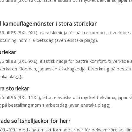
n 66 till 98 (3XL-12XL), lätta, elastiska och mycket bekväma, japan
 kamouflagemönster i stora storlekar
 66 till 88 (3XL-9XL), elastisk midja för bättre komfort, tillverkade
beställning inom 1 arbetsdag (även enstaka plagg).
orlekar
 66 till 88 (3XL-9XL), elastisk midja för bättre komfort, tillverkade
llverkaren Klopman, japansk YKK-dragkedja, tillverkning på beställ
aka plagg).
ra storlekar
n 66 till 96 (3XL-11XL), lätta, elastiska och mycket bekväma, japan
ng på beställning inom 1 arbetsdag (även enstaka plagg).
de softshelljackor för herr
(3XL–8XL) med anatomiskt formade ärmar för bekväm rörelse, läm