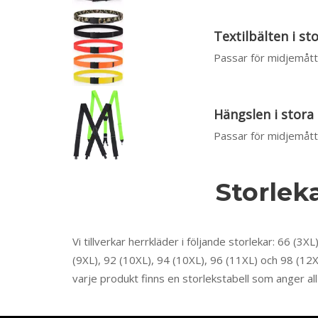
Textilbälten i st
Passar för midjemått 
Hängslen i stora
Passar för midjemått 
Storlek
Vi tillverkar herrkläder i följande storlekar: 66 (3X
(9XL), 92 (10XL), 94 (10XL), 96 (11XL) och 98 (12XL
varje produkt finns en storlekstabell som anger al