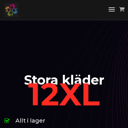
Toggle
navigati
Stora kläder
12XL
Allt i lager