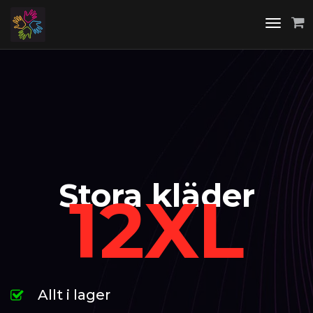
Toggle
navigati
Stora kläder
12XL
Allt i lager